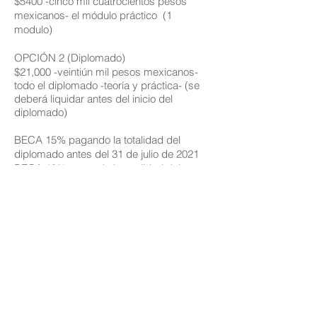
$5400 -cinco mil cuatrocientos pesos
mexicanos- el módulo práctico (1
modulo)
OPCIÓN 2 (Diplomado)
$21,000 -veintiún mil pesos mexicanos-
todo el diplomado -teoría y práctica- (se
deberá liquidar antes del inicio del
diplomado)
BECA 15% pagando la totalidad del
diplomado antes del 31 de julio de 2021
BECA 10% pagando la totalidad del
diplomado antes del 30 de septiembre de
2021
BECA 5% pagando la totalidad del
diplomado antes del 30 de noviembre de
2021
¿Eres parte de la comunidad de
Celebios? Obtén una beca extra de 10%
si eres egresado de cualquiera de
nuestros Diplomados (deberás contar con