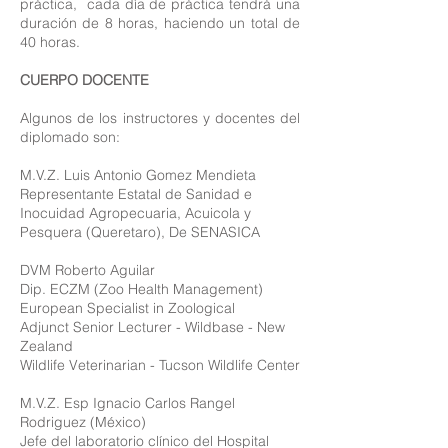
práctica, cada día de práctica tendrá una
duración de 8 horas, haciendo un total de
40 horas.
CUERPO DOCENTE
Algunos de los instructores y docentes del
diplomado son:
M.V.Z. Luis Antonio Gomez Mendieta
Representante Estatal de Sanidad e
Inocuidad Agropecuaria, Acuicola y
Pesquera (Queretaro), De SENASICA
DVM Roberto Aguilar
Dip. ECZM (Zoo Health Management)
European Specialist in Zoological
Adjunct Senior Lecturer - Wildbase - New
Zealand
Wildlife Veterinarian - Tucson Wildlife Center
M.V.Z. Esp Ignacio Carlos Rangel
Rodriguez (México)
Jefe del laboratorio clínico del Hospital