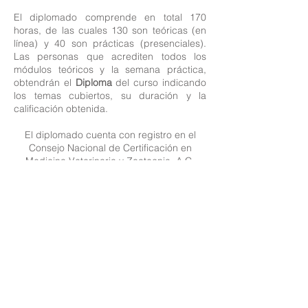
El diplomado comprende en total 170
horas, de las cuales 130 son teóricas (en
línea) y 40 son prácticas (presenciales).
Las personas que acrediten todos los
módulos teóricos y la semana práctica,
obtendrán el
Diploma
del curso indicando
los temas cubiertos, su duración y la
calificación obtenida.
El diplomado cuenta con registro en el
Consejo Nacional de Certificación en
Medicina Veterinaria y Zootecnia, A.C.
(ConcerVet)
en trámite
Inversión*:
OPCIÓN 1
$1200 -mil doscientos pesos- por cada módulo
teórico (se deberá liquidar mínimo 5 días
hábiles previos al inicio de cada módulo)
$4000 -cuatro mil pesos- semana práctica (se