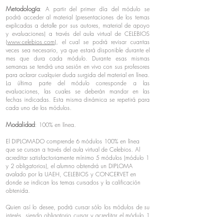
Metodología
: A partir del primer día del módulo se
podrá acceder al material (presentaciones de los temas
explicadas a detalle por sus autores, material de apoyo
y evaluaciones) a través del aula virtual de CELEBIOS
(www.celebios.com)
, el cual se podrá revisar cuantas
veces sea necesario, ya que estará disponible durante el
mes que dura cada módulo. Durante esas mismas
semanas se tendrá una sesión en vivo con sus profesores
para aclarar cualquier duda surgida del material en línea.
La última parte del módulo corresponde a las
evaluaciones, las cuales se deberán mandar en las
fechas indicadas. Esta misma dinámica se repetirá para
cada uno de los módulos.
Modalidad
: 100% en línea.
El DIPLOMADO comprende 6 módulos 100% en línea
que se cursan a través del aula virtual de Celebios. Al
acreditar satisfactoriamente mínimo 5 módulos (módulo 1
y 2 obligatorios), el alumno obtendrá un DIPLOMA
avalado por la UAEH, CELEBIOS y CONCERVET en
donde se indican los temas cursados y la calificación
obtenida.
Quien así lo desee, podrá cursar sólo los módulos de su
interés, siendo obligatorio cursar y acreditar el módulo 1