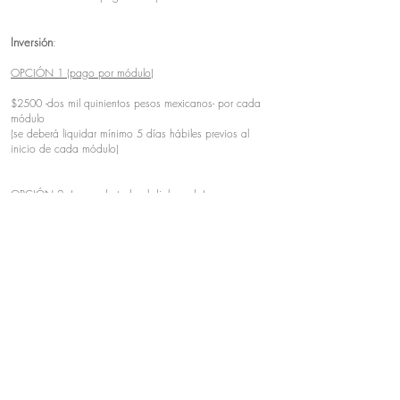
Inversión
:
OPCIÓN 1 (pago por módulo)
$2500 -dos mil quinientos pesos mexicanos- por cada
módulo
(se deberá liquidar mínimo 5 días hábiles previos al
inicio de cada módulo)
OPCIÓN 2 (pago de todo el diplomado)
Esta opción sólo aplica para quienes deseen acreditar el
Diplomado cursando los 6 módulos.
$15,000 -quince mil pesos mexicanos- todo el
diplomado (se deberá liquidar antes del inicio del
diplomado)
BECA 15% pagando la totalidad del diplomado antes
del 16 de Noviembre de 2020.
BECA 10% pagando la totalidad del diplomado antes
del 16 de diciembre de 2020.
BECA 5%: pagando la totalidad del diplomado antes