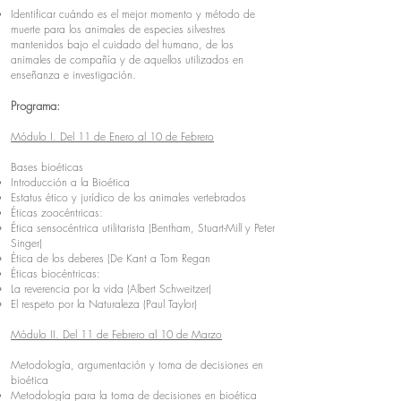
Identificar cuándo es el mejor momento y método de
muerte para los animales de especies silvestres
mantenidos bajo el cuidado del humano, de los
animales de compañía y de aquellos utilizados en
enseñanza e investigación.
Programa:
Módulo I. Del 11 de Enero al 10 de Febrero
Bases bioéticas
Introducción a la Bioética​
Estatus ético y jurídico de los animales vertebrados​
Éticas zoocéntricas:
Ética sensocéntrica utilitarista (Bentham, Stuart-Mill y Peter
Singer)​
Ética de los deberes (De Kant a Tom Regan​
Éticas biocéntricas:
La reverencia por la vida (Albert Schweitzer)
El respeto por la Naturaleza (Paul Taylor)
Módulo II. Del 11 de Febrero al 10 de Marzo
Metodología, argumentación y toma de decisiones en
bioética
Metodología para la toma de decisiones en bioética​